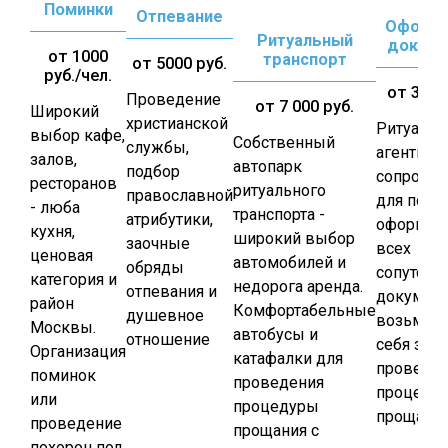
Поминки
Отпевание
Оформл
Ритуальный
докуме
от 1000
транспорт
от 5000 руб.
руб./чел.
от 3 100
Проведение
от 7 000 руб.
Широкий
христианской
Ритуаль
выбор кафе,
Собственный
службы,
агенты д
залов,
автопарк
подбор
сопрово
ресторанов
ритуального
православной
для похо
- люба
транспорта -
атрибутики,
оформле
кухня,
широкий выбор
заочные
всех
ценовая
автомобилей и
обряды
сопутств
категория и
недорога аренда.
отпевания и
докумен
район
Комфортабельные
душевное
возьмут 
Москвы.
автобусы и
отношение
себя забо
Организация
катафалки для
проведе
поминок
проведения
процеду
или
процедуры
прощани
проведение
прощания с
похорон под