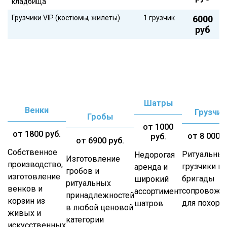
кладбища
Грузчики VIP (костюмы, жилеты)
1 грузчик
6000
руб
Шатры
Венки
Грузчик
Гробы
от 1000
от 1800 руб.
от 8 000 р
руб.
от 6900 руб.
Собственное
Ритуальны
Недорогая
Изготовление
производство,
грузчики и 
аренда и
гробов и
изготовление
бригады
широкий
ритуальных
венков и
сопровожд
ассортимент
принадлежностей
корзин из
для похоро
шатров
в любой ценовой
живых и
категории
искусственных