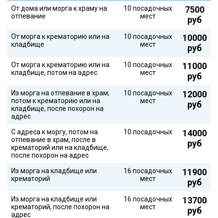
От дома или морга к храму на
10 посадочных
7500
отпевание
мест
руб
От морга к крематорию или на
10 посадочных
10000
кладбище
мест
руб
От морга к крематорию или на
10 посадочных
11000
кладбище, потом на адрес
мест
руб
Из морга на отпевание в храм,
10 посадочных
12000
потом к крематорию или на
мест
руб
кладбище, после похорон на
адрес
С адреса к моргу, потом на
10 посадочных
14000
отпевание в храм, после в
руб
крематорий или на кладбище,
после похорон на адрес
Из морга на кладбище или
16 посадочных
11900
крематорий
мест
руб
Из морга на кладбище или
16 посадочных
13700
крематорий, после похорон на
мест
руб
адрес