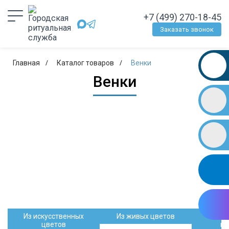
+7 (499) 270-18-45
Заказать звонок
Главная
Каталог товаров
Венки
Венки
Из искусственных
Из живых цветов
Ги
цветов
из